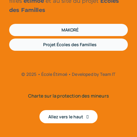
filles
étimoé
et au site du projet
Écoles
des Familles
MAKORÉ
Projet Écoles des Familles
© 2025 • École Étimoé • Developed by Team IT
Charte sur la protection des mineurs
Allez vers le haut